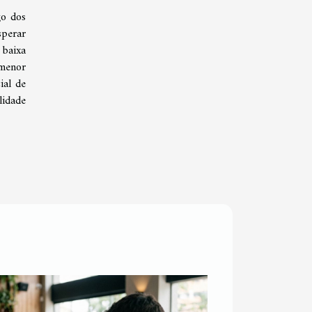
go dos
sperar
baixa
 menor
ial de
lidade