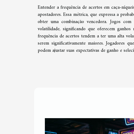
Entender a frequência de acertos em caça-níquei
apostadores. Essa métrica, que expressa a proba
obter uma combinação vencedora. Jogos com m
volatilidade, significando que oferecem ganho
frequência de acertos tendem a ter uma alta vola
serem significativamente maiores. Jogadores qu
podem ajustar suas expectativas de ganho e seleci