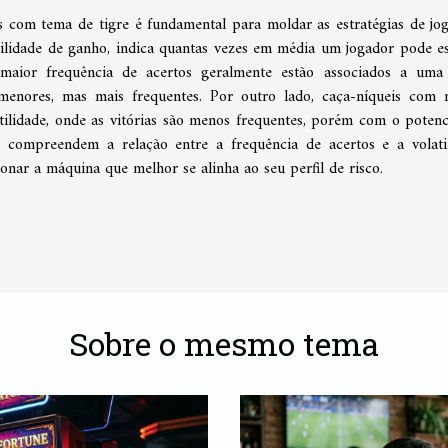
s com tema de tigre é fundamental para moldar as estratégias de jo
bilidade de ganho, indica quantas vezes em média um jogador pode e
aior frequência de acertos geralmente estão associados a uma 
s menores, mas mais frequentes. Por outro lado, caça-níqueis com
tilidade, onde as vitórias são menos frequentes, porém com o potenc
e compreendem a relação entre a frequência de acertos e a volati
onar a máquina que melhor se alinha ao seu perfil de risco.
Sobre o mesmo tema