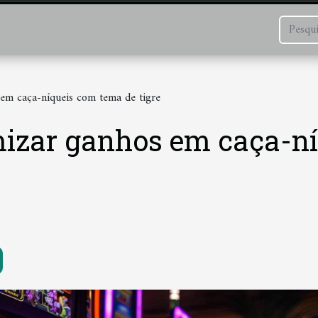
em caça-níqueis com tema de tigre
izar ganhos em caça-n