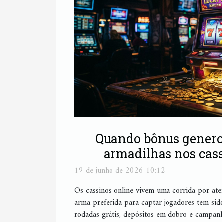
Quando bônus genero
armadilhas nos cass
19 de junho de 2026 10:12
Os cassinos online vivem uma corrida por at
arma preferida para captar jogadores tem si
rodadas grátis, depósitos em dobro e campan