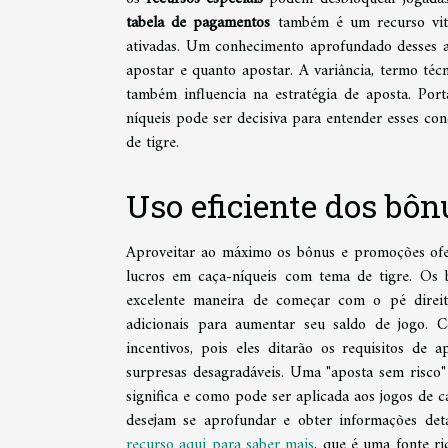
tabela de pagamentos
também é um recurso vita
ativadas. Um conhecimento aprofundado desses a
apostar e quanto apostar. A variância, termo téc
também influencia na estratégia de aposta. Port
níqueis pode ser decisiva para entender esses con
de tigre.
Uso eficiente dos bô
Aproveitar ao máximo os bônus e promoções ofere
lucros em caça-níqueis com tema de tigre. Os 
excelente maneira de começar com o pé direi
adicionais para aumentar seu saldo de jogo. C
incentivos, pois eles ditarão os requisitos de
surpresas desagradáveis. Uma "aposta sem risco"
significa e como pode ser aplicada aos jogos de c
desejam se aprofundar e obter informações de
recurso aqui para saber mais
, que é uma fonte ri