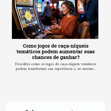
Como jogos de caça-níqueis
temáticos podem aumentar suas
chances de ganhar?
Descubra como os jogos de caça-níqueis temáticos
podem transformar sua experiência e, ao mesmo...