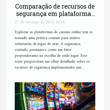
Comparação de recursos de
segurança em plataformas
de cassino acessíveis por
27 de fevereiro de 2025 20:56
mensageiros
Explorar as plataformas de cassino online tem se
tornado uma prática comum para muitos
entusiastas de jogos de azar. A segurança,
contudo, permanece como um fator
preponderante na escolha de onde jogar. Este
texto proporciona um olhar detalhado sobre os
recursos de segurança implementados nas...