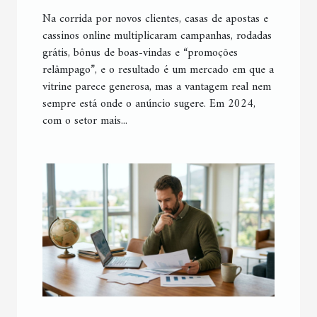
vantagem?
Na corrida por novos clientes, casas de apostas e
cassinos online multiplicaram campanhas, rodadas
grátis, bônus de boas-vindas e “promoções
relâmpago”, e o resultado é um mercado em que a
vitrine parece generosa, mas a vantagem real nem
sempre está onde o anúncio sugere. Em 2024,
com o setor mais...