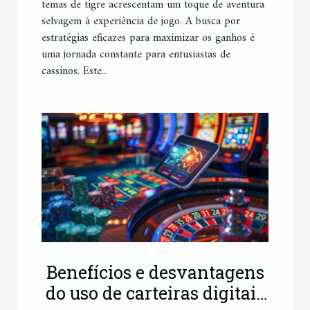
temas de tigre acrescentam um toque de aventura
selvagem à experiência de jogo. A busca por
estratégias eficazes para maximizar os ganhos é
uma jornada constante para entusiastas de
cassinos. Este...
Benefícios e desvantagens
do uso de carteiras digitais