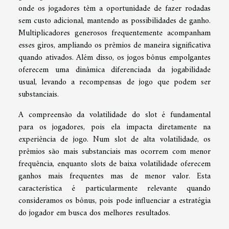
onde os jogadores têm a oportunidade de fazer rodadas
sem custo adicional, mantendo as possibilidades de ganho.
Multiplicadores generosos frequentemente acompanham
esses giros, ampliando os prêmios de maneira significativa
quando ativados. Além disso, os jogos bônus empolgantes
oferecem uma dinâmica diferenciada da jogabilidade
usual, levando a recompensas de jogo que podem ser
substanciais.
A compreensão da volatilidade do slot é fundamental
para os jogadores, pois ela impacta diretamente na
experiência de jogo. Num slot de alta volatilidade, os
prêmios são mais substanciais mas ocorrem com menor
frequência, enquanto slots de baixa volatilidade oferecem
ganhos mais frequentes mas de menor valor. Esta
característica é particularmente relevante quando
consideramos os bônus, pois pode influenciar a estratégia
do jogador em busca dos melhores resultados.