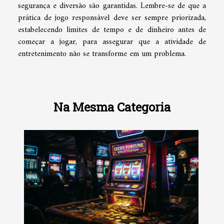
segurança e diversão são garantidas. Lembre-se de que a
prática de jogo responsável deve ser sempre priorizada,
estabelecendo limites de tempo e de dinheiro antes de
começar a jogar, para assegurar que a atividade de
entretenimento não se transforme em um problema.
Na Mesma Categoria