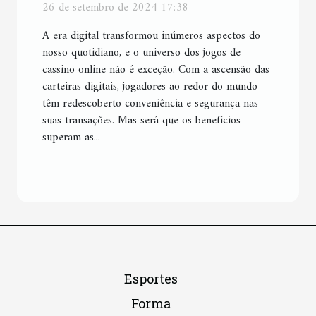
em jogos de cassino online
26 de setembro de 2024 17:38
A era digital transformou inúmeros aspectos do
nosso quotidiano, e o universo dos jogos de
cassino online não é exceção. Com a ascensão das
carteiras digitais, jogadores ao redor do mundo
têm redescoberto conveniência e segurança nas
suas transações. Mas será que os benefícios
superam as...
Esportes
Forma