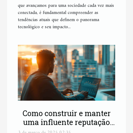
que avançamos para uma sociedade cada vez mais
conectada, é fundamental compreender as
tendências atuais que definem o panorama
tecnológico e seu impacto...
Como construir e manter
uma influente reputação
digital no mercado atual
3 de março de 2025 02:35