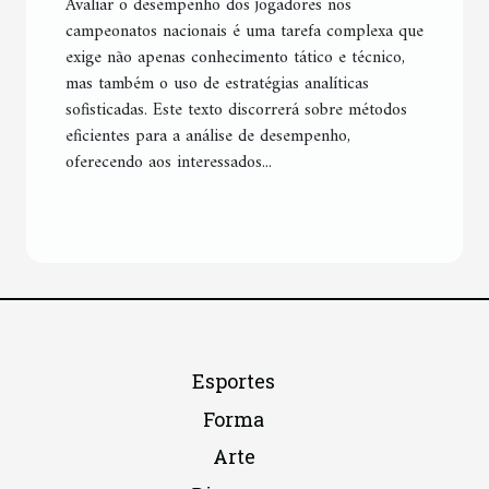
Avaliar o desempenho dos jogadores nos
campeonatos nacionais é uma tarefa complexa que
exige não apenas conhecimento tático e técnico,
mas também o uso de estratégias analíticas
sofisticadas. Este texto discorrerá sobre métodos
eficientes para a análise de desempenho,
oferecendo aos interessados...
Esportes
Forma
Arte