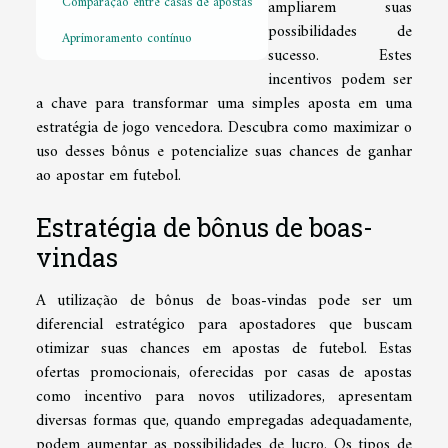
Comparação entre casas de apostas
ampliarem suas
possibilidades de
Aprimoramento contínuo
sucesso. Estes
incentivos podem ser
a chave para transformar uma simples aposta em uma
estratégia de jogo vencedora. Descubra como maximizar o
uso desses bônus e potencialize suas chances de ganhar
ao apostar em futebol.
Estratégia de bônus de boas-
vindas
A utilização de bônus de boas-vindas pode ser um
diferencial estratégico para apostadores que buscam
otimizar suas chances em apostas de futebol. Estas
ofertas promocionais, oferecidas por casas de apostas
como incentivo para novos utilizadores, apresentam
diversas formas que, quando empregadas adequadamente,
podem aumentar as possibilidades de lucro. Os tipos de