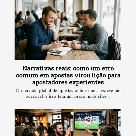
Narrativas reais: como um erro
comum em apostas virou lição para
apostadores experientes
O mercado global de apostas online nunca esteve tão
acessível, e isso tem um preço: mais sites,...