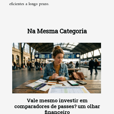
eficientes a longo prazo.
Na Mesma Categoria
Vale mesmo investir em
comparadores de passes? um olhar
financeiro