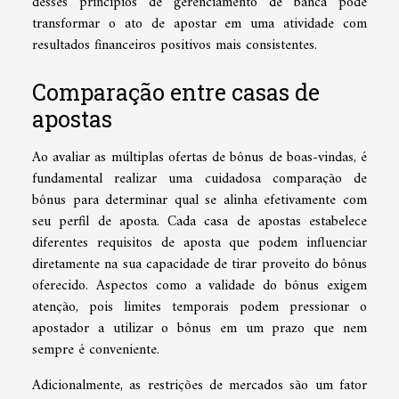
desses princípios de gerenciamento de banca pode
transformar o ato de apostar em uma atividade com
resultados financeiros positivos mais consistentes.
Comparação entre casas de
apostas
Ao avaliar as múltiplas ofertas de bônus de boas-vindas, é
fundamental realizar uma cuidadosa comparação de
bônus para determinar qual se alinha efetivamente com
seu perfil de aposta. Cada casa de apostas estabelece
diferentes requisitos de aposta que podem influenciar
diretamente na sua capacidade de tirar proveito do bônus
oferecido. Aspectos como a validade do bônus exigem
atenção, pois limites temporais podem pressionar o
apostador a utilizar o bônus em um prazo que nem
sempre é conveniente.
Adicionalmente, as restrições de mercados são um fator