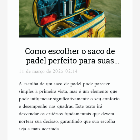
Como escolher o saco de
padel perfeito para suas
necessidades
11 de março de 2025 02:14
A escolha de um saco de padel pode parecer
simples à primeira vista, mas é um elemento que
pode influenciar significativamente o seu conforto
e desempenho nas quadras. Este texto irá
desvendar os critérios fundamentais que devem
nortear sua decisão, garantindo que sua escolha
seja a mais acertada...