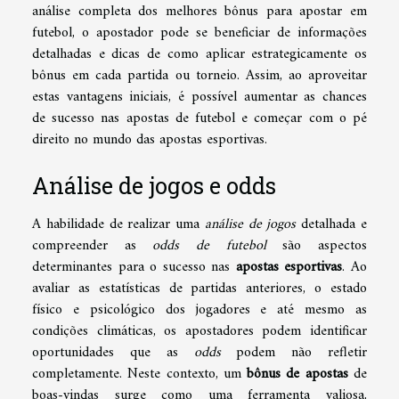
análise completa dos melhores bônus para apostar em
futebol, o apostador pode se beneficiar de informações
detalhadas e dicas de como aplicar estrategicamente os
bônus em cada partida ou torneio. Assim, ao aproveitar
estas vantagens iniciais, é possível aumentar as chances
de sucesso nas apostas de futebol e começar com o pé
direito no mundo das apostas esportivas.
Análise de jogos e odds
A habilidade de realizar uma
análise de jogos
detalhada e
compreender as
odds de futebol
são aspectos
determinantes para o sucesso nas
apostas esportivas
. Ao
avaliar as estatísticas de partidas anteriores, o estado
físico e psicológico dos jogadores e até mesmo as
condições climáticas, os apostadores podem identificar
oportunidades que as
odds
podem não refletir
completamente. Neste contexto, um
bônus de apostas
de
boas-vindas surge como uma ferramenta valiosa,