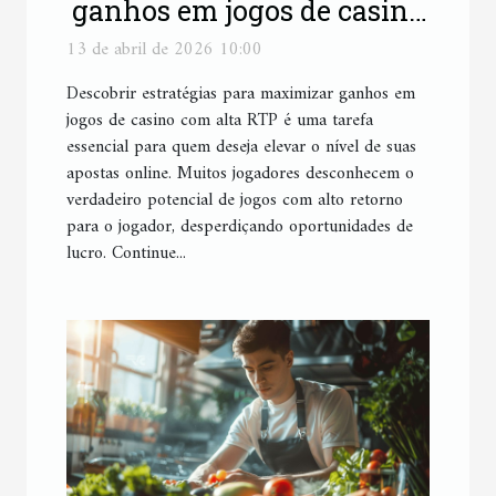
ganhos em jogos de casino
com alta RTP?
13 de abril de 2026 10:00
Descobrir estratégias para maximizar ganhos em
jogos de casino com alta RTP é uma tarefa
essencial para quem deseja elevar o nível de suas
apostas online. Muitos jogadores desconhecem o
verdadeiro potencial de jogos com alto retorno
para o jogador, desperdiçando oportunidades de
lucro. Continue...