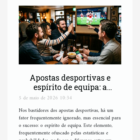
Apostas desportivas e
espírito de equipa: a
variável subestimada pelos
5 de maio de 2026 10:34
apostadores
Nos bastidores dos apostas desportivas, há um
fator frequentemente ignorado, mas essencial para
o sucesso: o espírito de equipa. Este elemento,
frequentemente ofuscado pelas estatísticas e