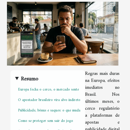
Regras mais duras
Resumo
na Europa, efeitos
imediatos no
Europa fecha o cerco, o mercado sente
Brasil. Nos
O apostador brasileiro vira alvo indireto
últimos meses, o
cerco regulatório
Publicidade, bônus e saques: o que muda
a plataformas de
Como se proteger sem sair do jogo
apostas e
publicidade digital