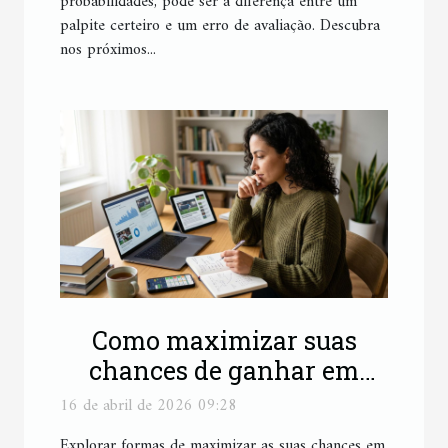
probabilidades, pode ser a diferença entre um
palpite certeiro e um erro de avaliação. Descubra
nos próximos...
Como maximizar suas
chances de ganhar em
jogos de apostas online?
16 de abril de 2026 09:28
Explorar formas de maximizar as suas chances em