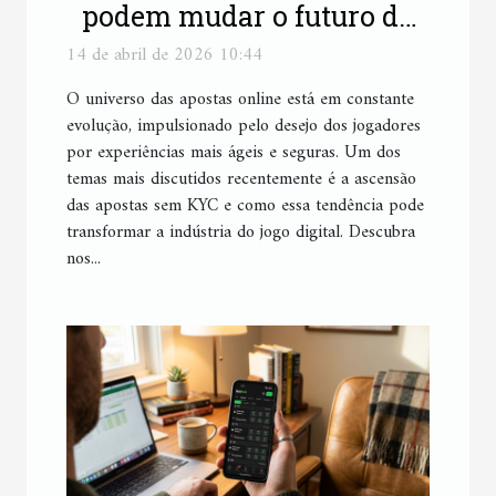
podem mudar o futuro do
jogo online?
14 de abril de 2026 10:44
O universo das apostas online está em constante
evolução, impulsionado pelo desejo dos jogadores
por experiências mais ágeis e seguras. Um dos
temas mais discutidos recentemente é a ascensão
das apostas sem KYC e como essa tendência pode
transformar a indústria do jogo digital. Descubra
nos...