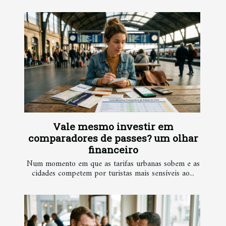
Vale mesmo investir em
comparadores de passes? um olhar
financeiro
Num momento em que as tarifas urbanas sobem e as
cidades competem por turistas mais sensíveis ao...