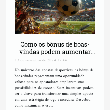
Como os bônus de boas-
vindas podem aumentar
suas chances em apostas
13 de novembro de 2024 17:44
de futebol
No universo das apostas desportivas, os bônus de
boas-vindas representam uma oportunidade
valiosa para os apostadores ampliarem suas
possibilidades de sucesso. Estes incentivos podem
ser a chave para transformar uma simples aposta
em uma estratégia de jogo vencedora. Descubra
como maximizar o uso...