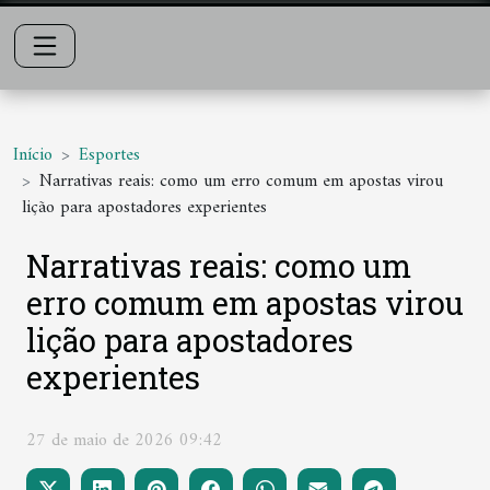
Início
Esportes
Narrativas reais: como um erro comum em apostas virou
lição para apostadores experientes
Narrativas reais: como um
erro comum em apostas virou
lição para apostadores
experientes
27 de maio de 2026 09:42