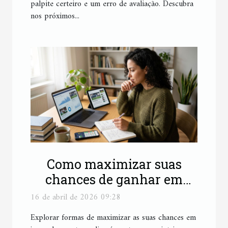
palpite certeiro e um erro de avaliação. Descubra
nos próximos...
Como maximizar suas
chances de ganhar em
jogos de apostas online?
16 de abril de 2026 09:28
Explorar formas de maximizar as suas chances em