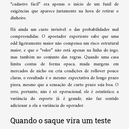
“cadastro fácil” era apenas o início de um funil de
exigências que aparece justamente na hora de retirar o
dinheiro.
Há ainda um custo invisível: o das probabilidades mal
compreendidas. O apostador experiente sabe que uma
odd ligeiramente maior não compensa um risco estrutural
maior, e que o “valor” não está apenas na linha do jogo,
mas também no conjunto das regras. Quando uma casa
limita contas de forma opaca, muda margens em
mercados de nicho ou cria condições de rollover pouco
claras, o resultado é o mesmo: expectativa de longo prazo
piora, mesmo que a sensação de curto prazo seja boa. O
erro, portanto, não é só operacional, ele é estatístico; a
variância do esporte já é grande, não faz sentido
adicionar a ela a variância do operador.
Quando o saque vira um teste