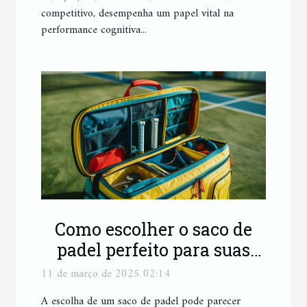
competitivo, desempenha um papel vital na
performance cognitiva...
Como escolher o saco de
padel perfeito para suas
necessidades
11 de março de 2025 02:14
A escolha de um saco de padel pode parecer