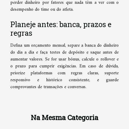
perder dinheiro por fatores que nada têm a ver com o
desempenho do time ou do atleta.
Planeje antes: banca, prazos e
regras
Defina um orçamento mensal, separe a banca do dinheiro
do dia a dia e faça testes de depósito e saque antes de
aumentar valores. Se for usar bônus, calcule o rollover e
o prazo para cumprir exigências. Em caso de dúvida,
priorize plataformas com regras claras, suporte
responsivo e histórico consistente, e guarde
comprovantes de transações e conversas.
Na Mesma Categoria