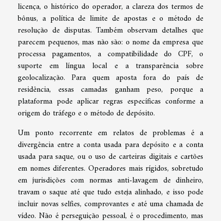
licença, o histórico do operador, a clareza dos termos de
bônus, a política de limite de apostas e o método de
resolução de disputas. Também observam detalhes que
parecem pequenos, mas não são: o nome da empresa que
processa pagamentos, a compatibilidade do CPF, o
suporte em língua local e a transparência sobre
geolocalização. Para quem aposta fora do país de
residência, essas camadas ganham peso, porque a
plataforma pode aplicar regras específicas conforme a
origem do tráfego e o método de depósito.
Um ponto recorrente em relatos de problemas é a
divergência entre a conta usada para depósito e a conta
usada para saque, ou o uso de carteiras digitais e cartões
em nomes diferentes. Operadores mais rígidos, sobretudo
em jurisdições com normas anti-lavagem de dinheiro,
travam o saque até que tudo esteja alinhado, e isso pode
incluir novas selfies, comprovantes e até uma chamada de
vídeo. Não é perseguição pessoal, é o procedimento, mas