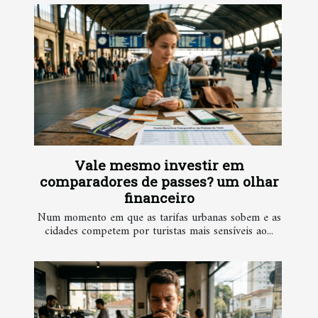
Vale mesmo investir em
comparadores de passes? um olhar
financeiro
Num momento em que as tarifas urbanas sobem e as
cidades competem por turistas mais sensíveis ao...