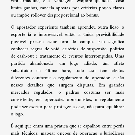
vira armadilha, e a “vantagem” evapora quando a casa
limita ganhos, cancela apostas por critérios pouco claros
ou impõe rollover desproporcional ao bônus.
O apostador experiente também aprendeu outra lição: o
esporte já é imprevisível, então a única previsibilidade
possível precisa estar fora do campo. Isso significa
conhecer regras de void, critérios de suspensão, política
de cash-out e tratamento de eventos interrompidos. Uma
partida abandonada, um jogo adiado, um atleta
substituído na última hora, tudo isso tem efeitos
diferentes conforme o regulamento do operador, e são
nesses detalhes que surgem disputas. Em grandes
mercados regulados, o padrão costuma ser mais
consistente; em operações oportunistas, o regulamento
pode ser escrito para proteger a casa, não para equilibrar
o jogo.
É aqui que entra uma prática que se espalhou entre perfis
mais técnicos: mapear opções de operação e jurisdições