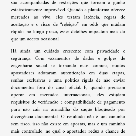
são acompanhadas de restrições que tornam o ganho
estatisticamente improvável. Quando a plataforma oferece
mercados ao vivo, eles testam latência, regras de
aceitação e o risco de “rejeição” em odds que mudam
rápido; no longo prazo, esses detalhes impactam mais do
que um acerto ocasional.
Há ainda um cuidado crescente com privacidade e
segurança. Com vazamentos de dados e golpes de
engenharia social se tornando mais comuns, muitos
apostadores adotaram autenticação em duas etapas,
senhas exclusivas e uma política rígida de não enviar
documentos fora do canal oficial. E, quando precisam
operar em mercados internacionais, eles estudam
requisitos de verificação e compatibilidade de pagamento
para não cair na armadilha do saque bloqueado por
divergência documental. O resultado não é um caminho
sem risco, isso não existe em apostas, mas é um caminho
mais controlado, no qual o apostador reduz a chance de