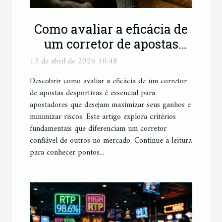
Como avaliar a eficácia de
um corretor de apostas
desportivas?
13 de abril de 2026 10:48
Descobrir como avaliar a eficácia de um corretor
de apostas desportivas é essencial para
apostadores que desejam maximizar seus ganhos e
minimizar riscos. Este artigo explora critérios
fundamentais que diferenciam um corretor
confiável de outros no mercado. Continue a leitura
para conhecer pontos...