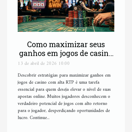
Como maximizar seus
ganhos em jogos de casino
com alta RTP?
13 de abril de 2026 10:00
Descobrir estratégias para maximizar ganhos em
jogos de casino com alta RTP é uma tarefa
essencial para quem deseja elevar o nível de suas
apostas online. Muitos jogadores desconhecem o
verdadeiro potencial de jogos com alto retorno
para o jogador, desperdiçando oportunidades de
lucro. Continue...