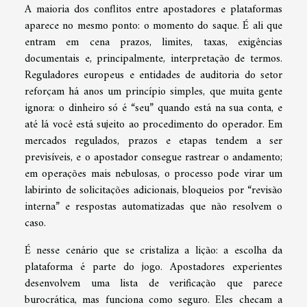
A maioria dos conflitos entre apostadores e plataformas
aparece no mesmo ponto: o momento do saque. É ali que
entram em cena prazos, limites, taxas, exigências
documentais e, principalmente, interpretação de termos.
Reguladores europeus e entidades de auditoria do setor
reforçam há anos um princípio simples, que muita gente
ignora: o dinheiro só é “seu” quando está na sua conta, e
até lá você está sujeito ao procedimento do operador. Em
mercados regulados, prazos e etapas tendem a ser
previsíveis, e o apostador consegue rastrear o andamento;
em operações mais nebulosas, o processo pode virar um
labirinto de solicitações adicionais, bloqueios por “revisão
interna” e respostas automatizadas que não resolvem o
caso.
É nesse cenário que se cristaliza a lição: a escolha da
plataforma é parte do jogo. Apostadores experientes
desenvolvem uma lista de verificação que parece
burocrática, mas funciona como seguro. Eles checam a