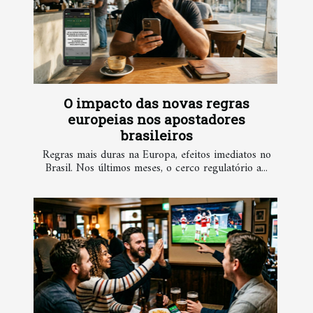
O impacto das novas regras
europeias nos apostadores
brasileiros
Regras mais duras na Europa, efeitos imediatos no
Brasil. Nos últimos meses, o cerco regulatório a...